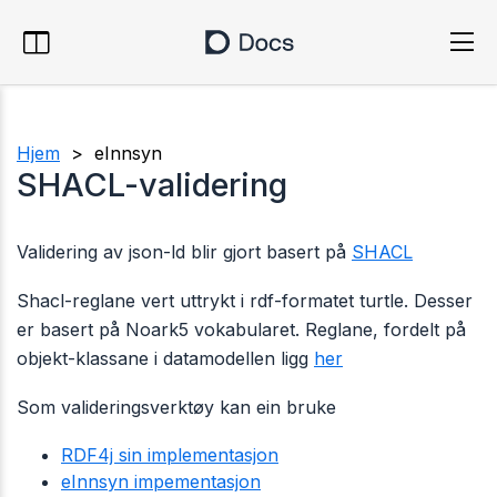
Hjem
> eInnsyn
SHACL-validering
Validering av json-ld blir gjort basert på
SHACL
Shacl-reglane vert uttrykt i rdf-formatet turtle. Desser
er basert på Noark5 vokabularet. Reglane, fordelt på
objekt-klassane i datamodellen ligg
her
Som valideringsverktøy kan ein bruke
RDF4j sin implementasjon
eInnsyn impementasjon