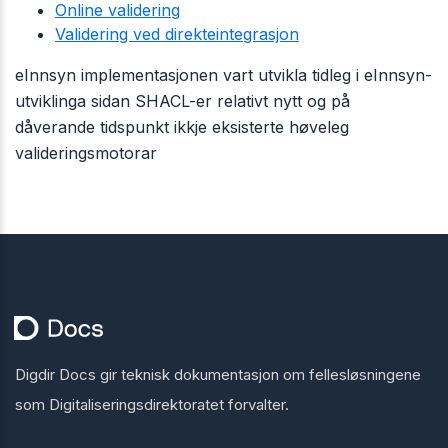
Online validering
Validering ved direkteintegrasjon
eInnsyn implementasjonen vart utvikla tidleg i eInnsyn-
utviklinga sidan SHACL-er relativt nytt og på
dåverande tidspunkt ikkje eksisterte høveleg
valideringsmotorar
Digdir Docs gir teknisk dokumentasjon om fellesløsningene
som Digitaliseringsdirektoratet forvalter.