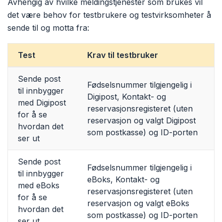
Avhengig av hvilke meldingstjenester som brukes vil
det være behov for testbrukere og testvirksomheter å
sende til og motta fra:
Test
Krav til testbruker
Sende post
Fødselsnummer tilgjengelig i
til innbygger
Digipost, Kontakt- og
med Digipost
reservasjonsregisteret (uten
for å se
reservasjon og valgt Digipost
hvordan det
som postkasse) og ID-porten
ser ut
Sende post
Fødselsnummer tilgjengelig i
til innbygger
eBoks, Kontakt- og
med eBoks
reservasjonsregisteret (uten
for å se
reservasjon og valgt eBoks
hvordan det
som postkasse) og ID-porten
ser ut