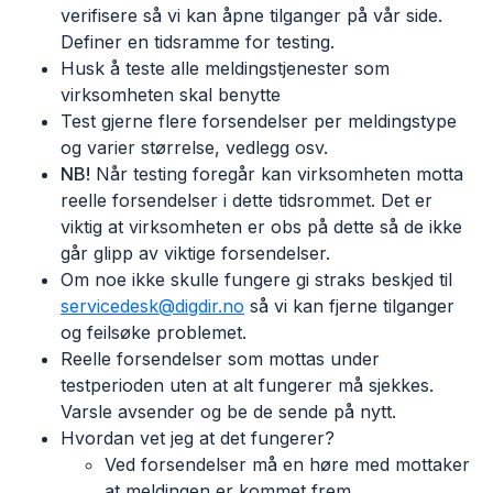
verifisere så vi kan åpne tilganger på vår side.
Definer en tidsramme for testing.
Husk å teste alle meldingstjenester som
virksomheten skal benytte
Test gjerne flere forsendelser per meldingstype
og varier størrelse, vedlegg osv.
NB!
Når testing foregår kan virksomheten motta
reelle forsendelser i dette tidsrommet. Det er
viktig at virksomheten er obs på dette så de ikke
går glipp av viktige forsendelser.
Om noe ikke skulle fungere gi straks beskjed til
servicedesk@digdir.no
så vi kan fjerne tilganger
og feilsøke problemet.
Reelle forsendelser som mottas under
testperioden uten at alt fungerer må sjekkes.
Varsle avsender og be de sende på nytt.
Hvordan vet jeg at det fungerer?
Ved forsendelser må en høre med mottaker
at meldingen er kommet frem