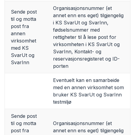
Organisasjonsnummer (et
Sende post
annet enn ens eget) tilgjengelig
til og motta
i KS SvarUt og SvarInn,
post fra
fødselsnummer med
annen
rettigheter til å lese post for
virksomhet
virksomheten i KS SvarUt og
med KS
SvarInn, Kontakt- og
SvarUt og
reservasjonsregisteret og ID-
SvarInn
porten
Eventuelt kan en samarbeide
med en annen virksomhet som
bruker KS SvarUt og SvarInn
testmiljø
Sende post
til og motta
Organisasjonsnummer (et
post fra
annet enn ens eget) tilgjengelig