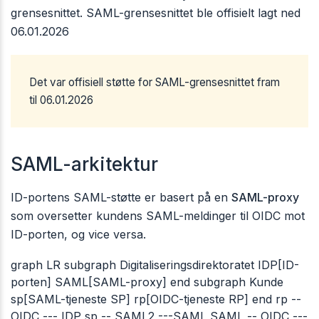
grensesnittet. SAML-grensesnittet ble offisielt lagt ned
06.01.2026
Det var offisiell støtte for SAML-grensesnittet fram
til 06.01.2026
SAML-arkitektur
ID-portens SAML-støtte er basert på en
SAML-proxy
som oversetter kundens SAML-meldinger til OIDC mot
ID-porten, og vice versa.
graph LR subgraph Digitaliseringsdirektoratet IDP[ID-
porten] SAML[SAML-proxy] end subgraph Kunde
sp[SAML-tjeneste SP] rp[OIDC-tjeneste RP] end rp --
OIDC --- IDP sp -- SAML2 ---SAML SAML -- OIDC ---