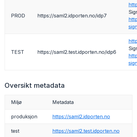
htt
Sig
PROD
https://saml2.idporten.no/idp7
htt
sig
htt
Sig
TEST
https://saml2.test.idporten.no/idp6
htt
sig
Oversikt metadata
Miljø
Metadata
produksjon
https://saml2.idporten.no
test
https://saml2.test.idporten.no