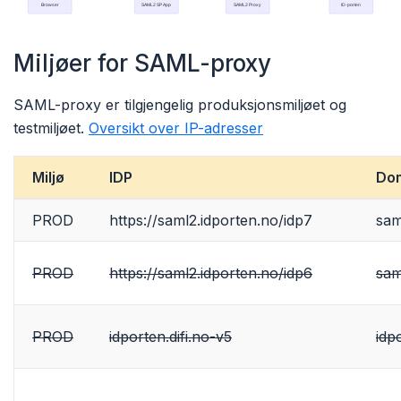
Miljøer for SAML-proxy
SAML-proxy er tilgjengelig produksjonsmiljøet og
testmiljøet.
Oversikt over IP-adresser
Miljø
IDP
Do
PROD
https://saml2.idporten.no/idp7
sam
PROD
https://saml2.idporten.no/idp6
sam
PROD
idporten.difi.no-v5
idpo