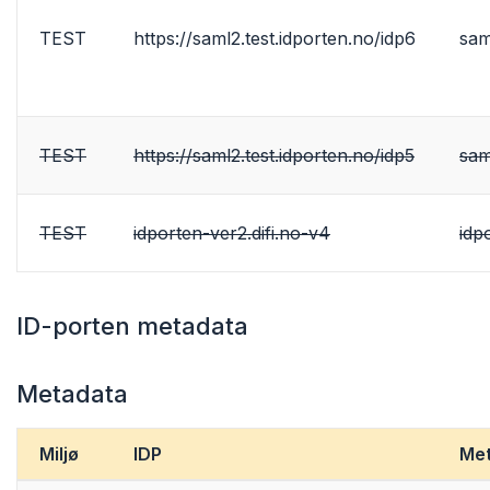
TEST
https://saml2.test.idporten.no/idp6
sam
TEST
https://saml2.test.idporten.no/idp5
sam
TEST
idporten-ver2.difi.no-v4
idp
ID-porten metadata
Metadata
Miljø
IDP
Me