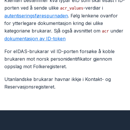
Klienten bestemmer kva typar eID som skal visast i ID-
porten ved å sende ulike
-verdiar i
acr_values
autentiseringsførespurnaden
. Følg lenkene ovanfor
for ytterlegare dokumentasjon kring dei ulike
kategoriane brukarar. Sjå også avsnittet om
under
acr
dokumentasjon av ID-token
For eIDAS-brukarar vil ID-porten forsøke å koble
brukaren mot norsk personidentifikator gjennom
oppslag mot Folkeregisteret.
Utanlandske brukarar havnar ikkje i Kontakt- og
Reservasjonsregisteret.