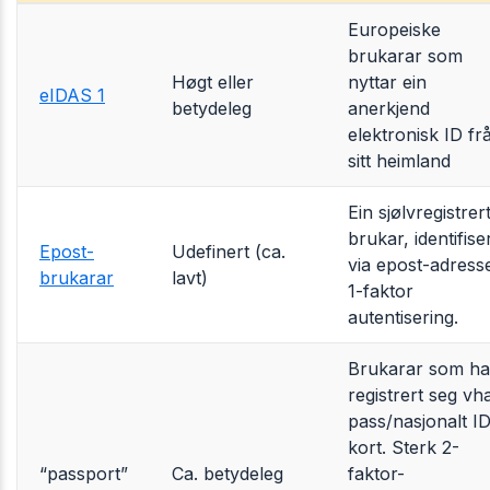
Europeiske
brukarar som
Høgt eller
nyttar ein
eIDAS 1
betydeleg
anerkjend
elektronisk ID fr
sitt heimland
Ein sjølvregistrer
brukar, identifise
Epost-
Udefinert (ca.
via epost-adress
brukarar
lavt)
1-faktor
autentisering.
Brukarar som ha
registrert seg vha
pass/nasjonalt I
kort. Sterk 2-
“passport”
Ca. betydeleg
faktor-